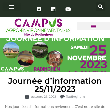
INFOS PRATIQUES
TAXE D’APPRENTISSAGE
ACCÈS ENT YPAREO
Journée d’information
25/11/2023
octobre 25, 2023
Radinghem
Nos journées d’informations reviennent. C’est notre site de