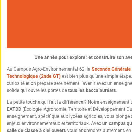
Une année pour explorer et construire son ave
2° GT
Au Campus Agro-Environnemental 62, la
Seconde Générale 
Technologique (2nde GT)
est bien plus qu’une simple étape. I
curiosité et on prépare sereinement l’avenir avec un enseig
Générale et Technologique
solide qui ouvre les portes de
tous les baccalauréats
.
La petite touche qui fait la différence ? Notre enseignement
Cliquer ici
EATDD
(Écologie, Agronomie, Territoire et Développement Du
enseignement, spécifique aux lycées agricoles, vous plonge
enjeux environnementaux et territoriaux. Avec
un campus qui
salle de classe à ciel ouvert
, vous apprendrez autrement, en 