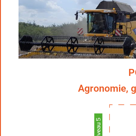
P
Agronomie, g