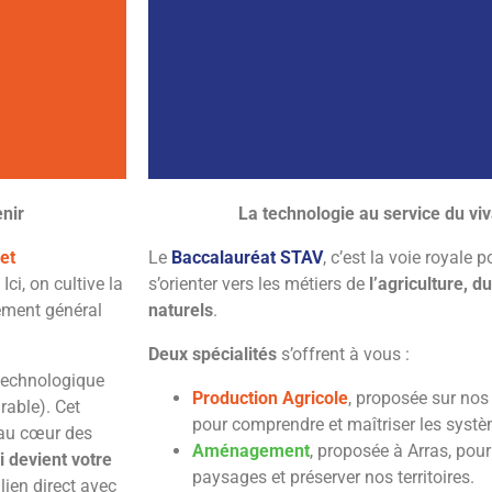
nir
La technologie au service du viva
BAC STAV
et
Le
Baccalauréat STAV
, c’est la voie royale 
ci, on cultive la
s’orienter vers les métiers de
l’agriculture, 
nement général
naturels
.
Production Agricole
Aménagement
Deux spécialités
s’offrent à vous :
 technologique
Production Agricole
, proposée sur nos
rable). Cet
Cliquer ici
pour comprendre et maîtriser les syst
 au cœur des
Aménagement
, proposée à Arras, pour
 devient votre
paysages et préserver nos territoires.
lien direct avec