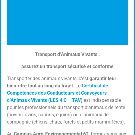
Transport d’Animaux Vivants :
Transport d'animaux vivants : les
4C
assurez un transport sécurisé et conforme
Transporter des animaux vivants, c’est
garantir leur
Certificat de compétences des conducteurs et
convoyeurs d'animaux vivants
bien-être tout au long du trajet
. Le
Certificat de
Compétences des Conducteurs et Convoyeurs
d’Animaux Vivants (LES 4 C – TAV)
est indispensable
Cliquer ici
pour les professionnels du transport d’animaux de rente
(bovins, ovins, caprins, équins) ou d’animaux de
compagnie (chiens, chats, furets et petits mammifères).
Au
Campus Agro-Environnemental 62
, formez-vous aux