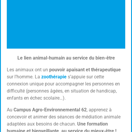
Le lien animal-humain au service du bien-être
MISE BAS
Les animaux ont un
pouvoir apaisant et thérapeutique
Mise Bas Et Suivi Des Agneaux
sur l’homme. La
zoothérapie
s’appuie sur cette
connexion unique pour accompagner les personnes en
difficulté (personnes âgées, en situation de handicap,
Cliquer ici
enfants en échec scolaire…).
Au
Campus Agro-Environnemental 62
, apprenez à
concevoir et animer des séances de médiation animale
adaptées aux besoins de chacun.
Une formation
humaine et bienveillante, au service du mieux-être !